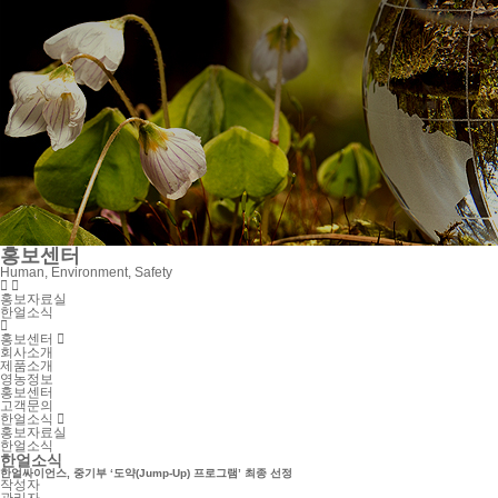
홍보센터
Human, Environment, Safety


홍보자료실
한얼소식

홍보센터

회사소개
제품소개
영농정보
홍보센터
고객문의
한얼소식

홍보자료실
한얼소식
한얼소식
한얼싸이언스, 중기부 ‘도약(Jump-Up) 프로그램’ 최종 선정
작성자