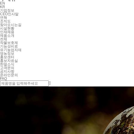
EN
KR
기업정보
CEO인사말
연혁
조직도
찾아오시는길
시설현황
인재채용
제품소개
전체
작물보호제
기능성비료
유기농업자재
영농정보
홍보센터
홍보자료실
한얼소식
고객문의
공지사항
온라인문의
FAQ
