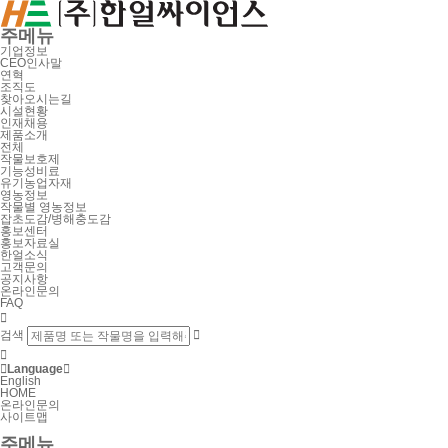
주메뉴
기업정보
CEO인사말
연혁
조직도
찾아오시는길
시설현황
인재채용
제품소개
전체
작물보호제
기능성비료
유기농업자재
영농정보
작물별 영농정보
잡초도감/병해충도감
홍보센터
홍보자료실
한얼소식
고객문의
공지사항
온라인문의
FAQ

검색



Language

English
HOME
온라인문의
사이트맵
주메뉴