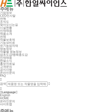
주메뉴
기업정보
CEO인사말
연혁
조직도
찾아오시는길
시설현황
인재채용
제품소개
전체
작물보호제
기능성비료
유기농업자재
영농정보
작물별 영농정보
잡초도감/병해충도감
인재채용
한얼소식
홍보자료실
고객문의
공지사항
온라인문의
FAQ

검색



Language

English
HOME
온라인문의
사이트맵
주메뉴