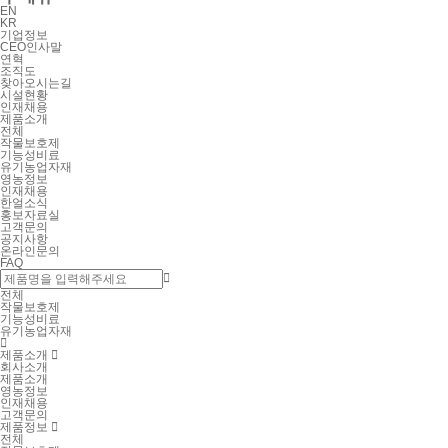
EN
KR
기업정보
CEO인사말
연혁
조직도
찾아오시는길
시설현황
인재채용
제품소개
전체
작물보호제
기능성비료
유기농업자재
영농정보
인재채용
한얼소식
홍보자료실
고객문의
공지사항
온라인문의
FAQ

전체
작물보호제
기능성비료
유기농업자재

제품소개

회사소개
제품소개
영농정보
인재채용
고객문의
제품정보

전체