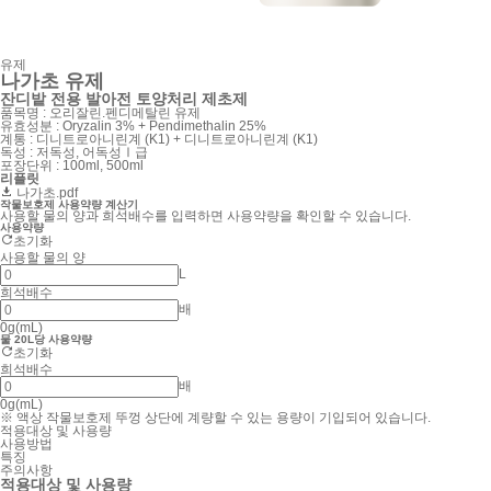
유제
나가초 유제
잔디밭 전용 발아전 토양처리 제초제
품목명 : 오리잘린.펜디메탈린 유제
유효성분 : Oryzalin 3% + Pendimethalin 25%
계통 : 디니트로아니린계 (K1) + 디니트로아니린계 (K1)
독성 : 저독성, 어독성Ⅰ급
포장단위 : 100ml, 500ml
리플릿
나가초.pdf
작물보호제 사용약량 계산기
사용할 물의 양과 희석배수를 입력하면 사용약량을 확인할 수 있습니다.
사용약량
초기화
사용할 물의 양
L
희석배수
배
0
g(mL)
물 20L당 사용약량
초기화
희석배수
배
0
g(mL)
※ 액상 작물보호제 뚜껑 상단에 계량할 수 있는 용량이 기입되어 있습니다.
적용대상 및 사용량
사용방법
특징
주의사항
적용대상 및 사용량