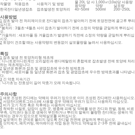
물 20L 당 사
1,000㎡(10a)당 사용량
작물명
적용잡초
사용적기 및 방법
용약량
약량
살포량
한국잔디
일년생잡초
잡초발생전 토양처리
40~50ml
500ml
200~250L
사용방법
1
잡초 발아 전 처리제이므로 잔디밭의 잡초가 발아하기 전에 토양전면에 골고루 뿌리
십시오.
*봄처리 : 3월초~4월초 사이 잡초가 발아하기 전에 소정의 약량을 균일하게 뿌리십시
오.
*가을처리 : 새포아풀 등 겨울잡초가 발생하기 직전에 소정의 약량을 균일하게 뿌리십
시오.
2
토양이 건조할 때는 사용약량의 변동없이 살포물량을 늘려서 사용하십시오.
특징
1
잡초 발생 전 토양처리형 제초제
:
디니트로아니린계인 오리잘린과 펜디메탈린의 혼합제로 잡초발생 전에 토양에 처리
하는 제초제입니다.
2
일년생 화본과 잡초 및 광엽잡초에 우수한 방제효과
:
바랭이, 새포아풀 등 일년생 화본과 잡초 및 광엽잡초에 우수한 방제효과를 나타냅니
다.
3
긴 약효 지속기간
:
'나가초'는 잔효성이 길어 약효가 오래 지속됩니다.
주의사항
1
새로 조성된 잔디에는 약해의 우려가 있으므로 이미 조성된 잔디에만 사용하십시오.
2
서양잔디(벤트그라스)에 사용할 경우 약해의 우려가 있으니 사용하지 마십싯오.
3
비가 오기 직전 혹은 직후에는 사용하지 마십시오.
4
척박한 사질토, 답압이 심한 곳, 병충해 피해 및 약해를 받은 잔디와 한발, 동해, 비료
부족, 삿치과다 등으로 생육이 부진하거나 뿌리의 발육이 불량한 잔디에는 생육이 억
제되는 경우가 있으므로 약제살포를 피하십시오.
5
살포액이 한 군데로 몰리지 않도록 잔디밭 전면에 균일하게 뿌리십시오.
6
삿치제거, 패치커팅, 에어레이션 작업 등은 적어도 약제살포 2~3주 전에 끝내십시
오.