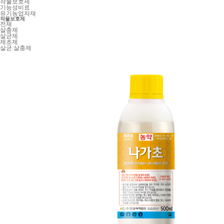
작물보호제
기능성비료
유기농업자재
작물보호제
전체
살충제
살균제
제초제
살균.살충제